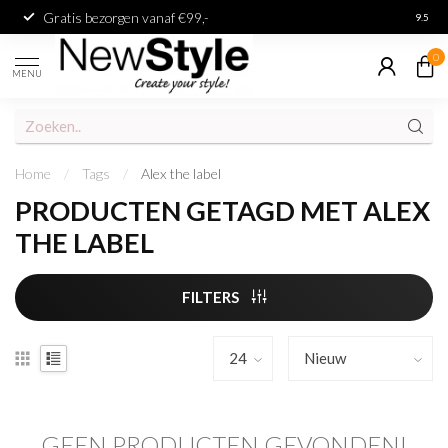
Gratis bezorgen vanaf €99,-
Achter
9.5
0
MENU
Home
/
Tags
/
Alex the label
PRODUCTEN GETAGD MET ALEX
THE LABEL
FILTERS
GEEN PRODUCTEN GEVONDEN!