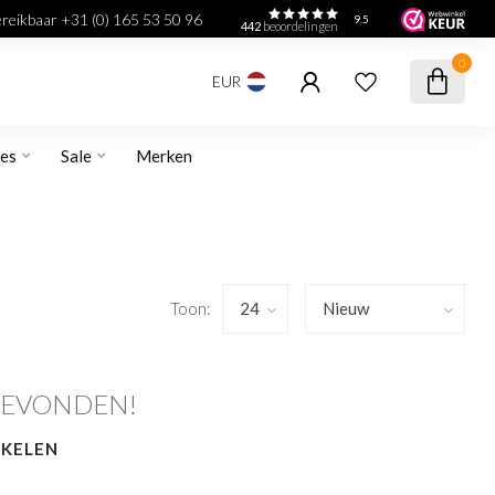
bereikbaar +31 (0) 165 53 50 96
9.5
442
beoordelingen
0
EUR
res
Sale
Merken
Toon:
GEVONDEN!
NKELEN