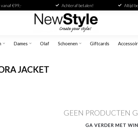
 vanaf €99,-
Achteraf betalen!
Altijd 
n
Dames
Olaf
Schoenen
Giftcards
Accessoi
ORA JACKET
GEEN PRODUCTEN 
GA VERDER MET WI