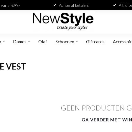
 vanaf €99,-
Achteraf betalen!
Altijd 
n
Dames
Olaf
Schoenen
Giftcards
Accessoi
E VEST
GEEN PRODUCTEN 
GA VERDER MET WI