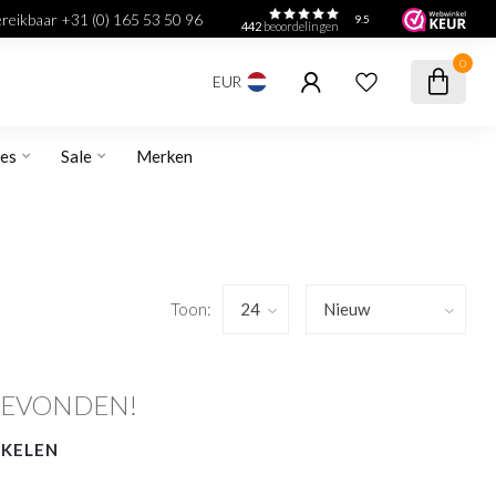
bereikbaar +31 (0) 165 53 50 96
9.5
442
beoordelingen
0
EUR
res
Sale
Merken
Toon:
GEVONDEN!
NKELEN