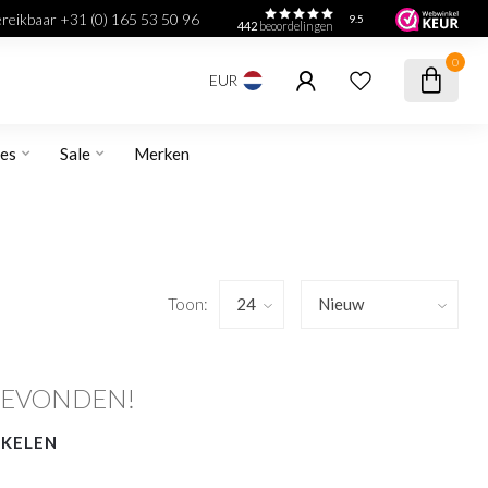
bereikbaar +31 (0) 165 53 50 96
9.5
442
beoordelingen
0
EUR
res
Sale
Merken
Toon:
GEVONDEN!
NKELEN