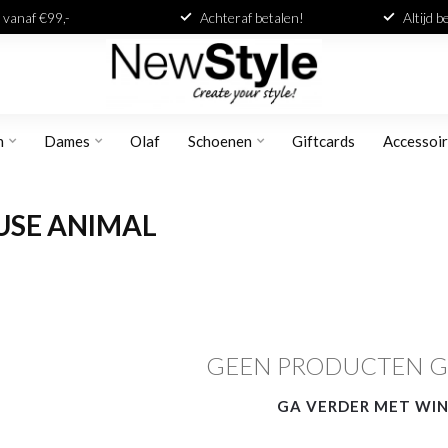
 vanaf €99,-
Achteraf betalen!
Altijd 
n
Dames
Olaf
Schoenen
Giftcards
Accessoi
USE ANIMAL
GEEN PRODUCTEN 
GA VERDER MET WI