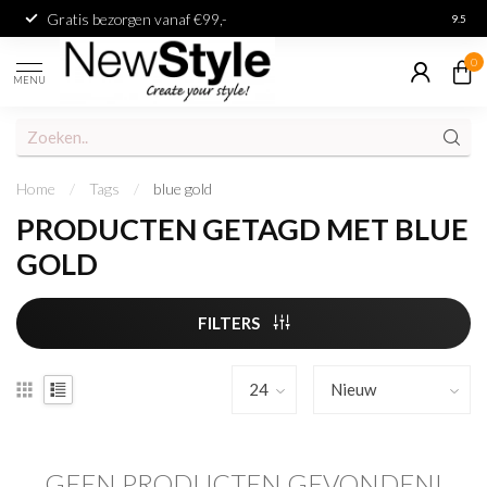
Gratis bezorgen vanaf €99,-
Achter
9.5
0
MENU
Home
/
Tags
/
blue gold
PRODUCTEN GETAGD MET BLUE
GOLD
FILTERS
GEEN PRODUCTEN GEVONDEN!