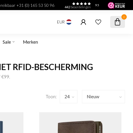
bereikbaar +31 (0) 165 53 50 96
9.5
442
beoordelingen
0
EUR
Sale
Merken
MET RFID-BESCHERMING
f €99.
Toon: