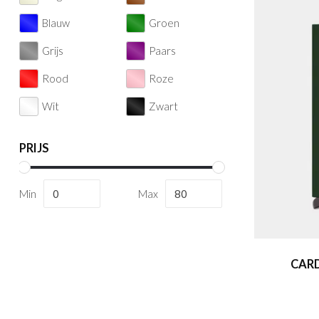
Blauw
Groen
Grijs
Paars
Rood
Roze
Wit
Zwart
PRIJS
Min
Max
CAR