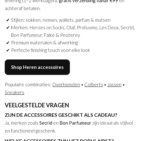
levering (1–2 werkdagen),
gratis verzending vanaf €99
en
achteraf betalen.
Stijlen: sokken, riemen, wallets, parfum & mutsen
Merken: Heroes on Socks, Olaf, Profuomo, Les Deux, Secrid,
Bon Parfumeur, Falke & Peuterey
Premium materialen & afwerking
Perfecte finishing touch voor elke look
Shop Heren accessoires
Populaire combinaties:
Overhemden
•
Colberts
•
Jassen
•
Sneakers
VEELGESTELDE VRAGEN
ZIJN DE ACCESSOIRES GESCHIKT ALS CADEAU?
Ja, merken zoals
Secrid
en
Bon Parfumeur
zijn ideaal als stijlvol
en functioneel geschenk.
WELKE ACCESSOIRES ZIJN HET POPULAIRST?