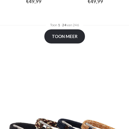
€49,99
€49,99
Toon
1
-
24
van 246
TOON MEER