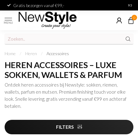
Gratis bezorgen vanaf €99,-
Achter
9.5
0
MENU
Home
/
Heren
/
Accessoires
HEREN ACCESSOIRES – LUXE
SOKKEN, WALLETS & PARFUM
Ontdek heren accessoires bij Newstyle: sokken, riemen,
wallets, parfum en mutsen. Premium finishing touch voor elke
look. Snelle levering, gratis verzending vanaf €99 en achteraf
betalen.
FILTERS