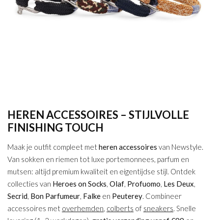
HEREN ACCESSOIRES – STIJLVOLLE
FINISHING TOUCH
Maak je outfit compleet met
heren accessoires
van Newstyle.
Van sokken en riemen tot luxe portemonnees, parfum en
mutsen: altijd premium kwaliteit en eigentijdse stijl. Ontdek
collecties van
Heroes on Socks
,
Olaf
,
Profuomo
,
Les Deux
,
Secrid
,
Bon Parfumeur
,
Falke
en
Peuterey
. Combineer
accessoires met
overhemden
,
colberts
of
sneakers
. Snelle