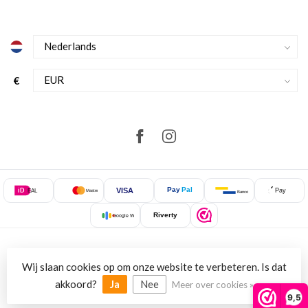
€
Pay
Pal
VISA
iD
Pay
EAL
Mastercard
Bancontact
Riverty
Google Wallet
Wij slaan cookies op om onze website te verbeteren. Is dat
© Copyright 2026 NewStyle.nl
akkoord?
Ja
Nee
Meer over cookies »
9,5