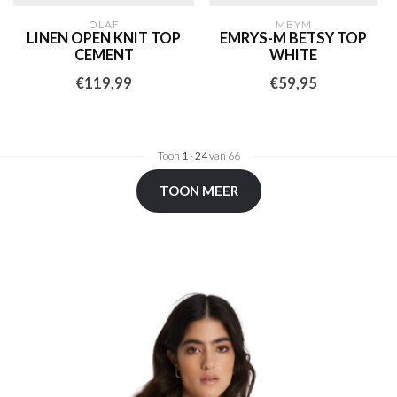
OLAF
MBYM
LINEN OPEN KNIT TOP
EMRYS-M BETSY TOP
CEMENT
WHITE
€119,99
€59,95
Toon
1
-
24
van 66
TOON MEER