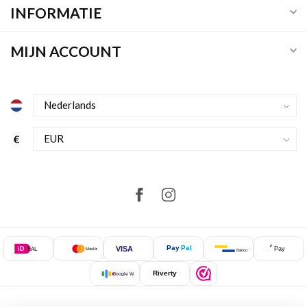
INFORMATIE
MIJN ACCOUNT
€
Pay
Pal
VISA
iD
Pay
EAL
Mastercard
Bancontact
Riverty
Google Wallet