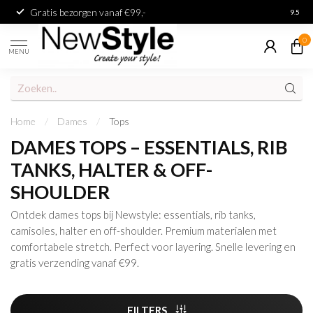
Gratis bezorgen vanaf €99,-
Achter
9.5
0
MENU
Home
/
Dames
/
Tops
DAMES TOPS – ESSENTIALS, RIB
TANKS, HALTER & OFF-
SHOULDER
Ontdek dames tops bij Newstyle: essentials, rib tanks,
camisoles, halter en off-shoulder. Premium materialen met
comfortabele stretch. Perfect voor layering. Snelle levering en
gratis verzending vanaf €99.
FILTERS