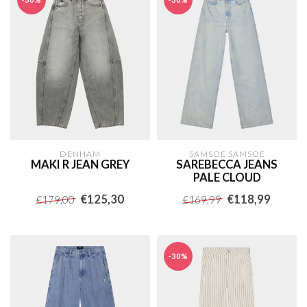
DENHAM
SAMSOE SAMSOE
MAKI R JEAN GREY
SAREBECCA JEANS
PALE CLOUD
€125,30
€118,99
€179,00
€169,99
-30%