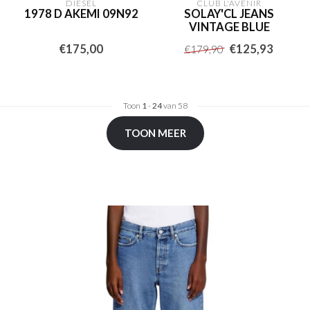
DIESEL
CLUB L'AVENIR
1978 D AKEMI 09N92
SOLAY'CL JEANS
VINTAGE BLUE
€175,00
€125,93
€179,90
Toon
1
-
24
van 58
TOON MEER