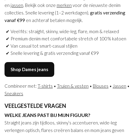
en
jassen
. Bekijk ook onze
merken
voor de nieuwste denim
collecties. Snelle levering (1–2 werkdagen),
gratis verzending
vanaf €99
en achteraf betalen mogelijk.
Veel fits: straight, skinny, wide-leg, flare, mom & relaxed
Premium denim met comfortabele stretch of 100% katoen
Van casual tot smart-casual stijlen
Snelle levering & gratis verzending vanaf €99
Shop Dames jeans
Combineer met:
T-shirts
•
Truien & vesten
•
Blouses
•
Jassen
•
Sneakers
VEELGESTELDE VRAGEN
WELKE JEANS PAST BIJ MIJN FIGUUR?
Straight jeans zijn tijdloos, skinny’s accentueren, wide-leg
verlengen optisch, flares creëren balans en mom jeans geven