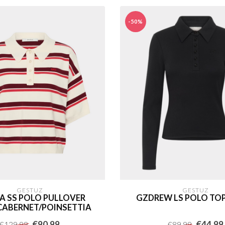
-50%
GESTUZ
GESTUZ
A SS POLO PULLOVER
GZDREW LS POLO TO
CABERNET/POINSETTIA
€90,99
€44,99
€129,99
€89,99