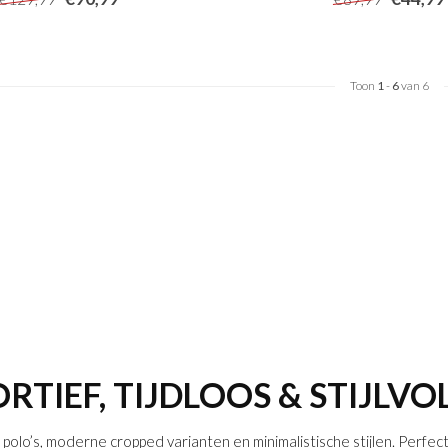
Toon
1
-
6
van 6
RTIEF, TIJDLOOS & STIJLVO
 polo’s, moderne cropped varianten en minimalistische stijlen. Perfec