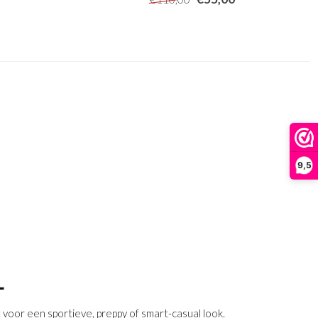
9,5
L
t voor een sportieve, preppy of smart-casual look.