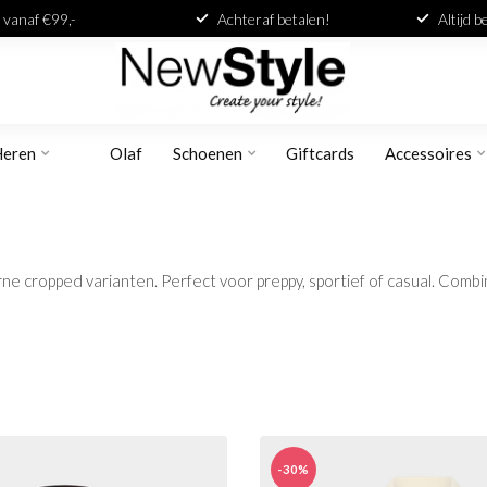
 vanaf €99,-
Achteraf betalen!
Altijd 
Heren
Olaf
Schoenen
Giftcards
Accessoires
e cropped varianten. Perfect voor preppy, sportief of casual. Combin
-30%