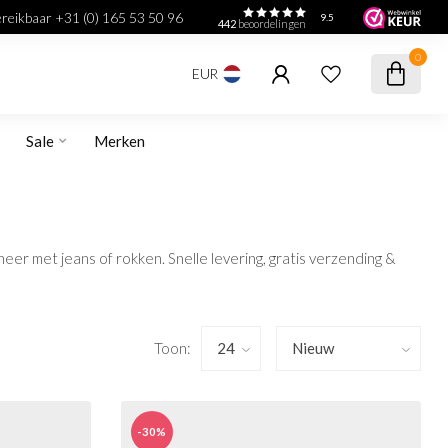
bereikbaar +31 (0) 165 53 50 96
9.5
442
beoordelingen
0
EUR
Sale
Merken
eer met jeans of rokken. Snelle levering, gratis verzending &
Toon:
-30%