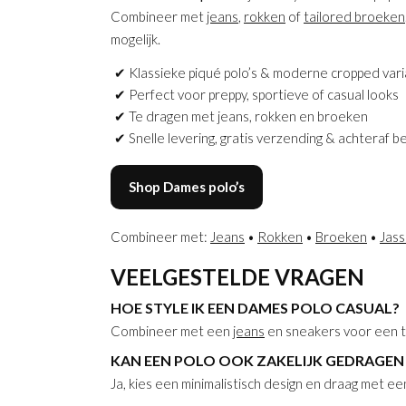
Combineer met
jeans
,
rokken
of
tailored broeken
mogelijk.
Klassieke piqué polo’s & moderne cropped var
Perfect voor preppy, sportieve of casual looks
Te dragen met jeans, rokken en broeken
Snelle levering, gratis verzending & achteraf b
Shop Dames polo’s
Combineer met:
Jeans
•
Rokken
•
Broeken
•
Jas
VEELGESTELDE VRAGEN
HOE STYLE IK EEN DAMES POLO CASUAL?
Combineer met een
jeans
en sneakers voor een ti
KAN EEN POLO OOK ZAKELIJK GEDRAGE
Ja, kies een minimalistisch design en draag met e