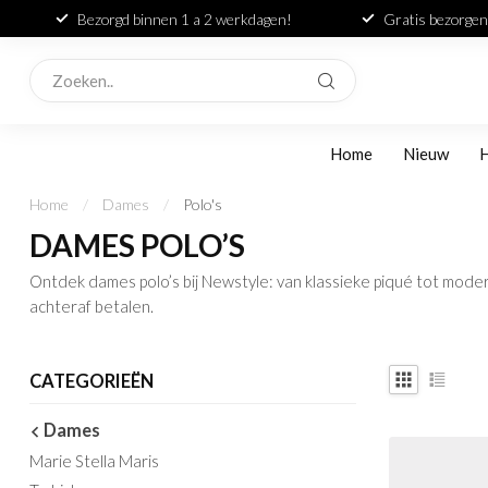
Bezorgd binnen 1 a 2 werkdagen!
Gratis bezorgen
Home
Nieuw
Home
/
Dames
/
Polo's
DAMES POLO’S
Ontdek dames polo’s bij Newstyle: van klassieke piqué tot modern
achteraf betalen.
CATEGORIEËN
Dames
Marie Stella Maris