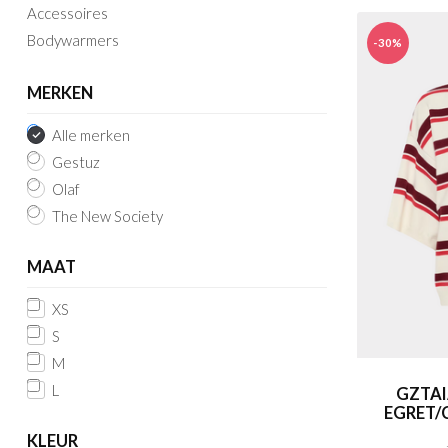
Accessoires
Bodywarmers
-30%
MERKEN
Alle merken
Gestuz
Olaf
The New Society
MAAT
XS
S
M
L
GZTAI
EGRET/
KLEUR