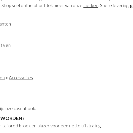
. Shop snel online of ontdek meer van onze
merken
. Snelle levering,
g
ianten
etalen
sen
•
Accessoires
jdloze casual look.
N WORDEN?
en
tailored broek
en blazer voor een nette uitstraling.