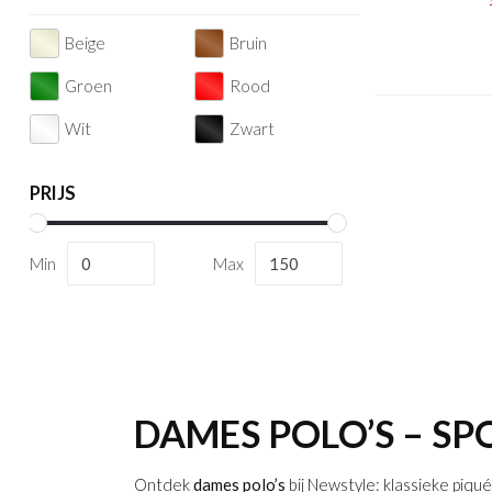
Beige
Bruin
Groen
Rood
Wit
Zwart
PRIJS
Min
Max
DAMES POLO’S – SPO
Ontdek
dames polo’s
bij Newstyle: klassieke piqué