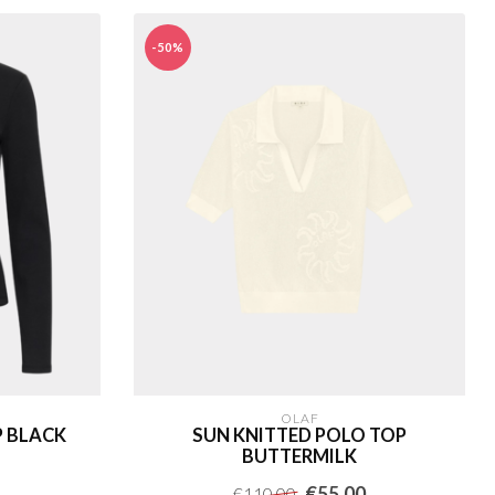
-50%
OLAF
P BLACK
SUN KNITTED POLO TOP
BUTTERMILK
€55,00
€110,00