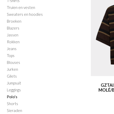
T-shirts
Truien en vesten
Sweaters en hoodies
Broeken
Blazers
Jassen
Rokken
Jeans
Tops
Blouses
Jurken
Gilets
Jumpsuit
GZTAI
Leggings
MOLÉ/B
Polo's
Shorts
Sieraden