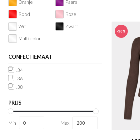
Oranje
Paars
Rood
Roze
Wit
Zwart
-30%
Multi-color
CONFECTIEMAAT
.34
.36
.38
PRIJS
Min
Max