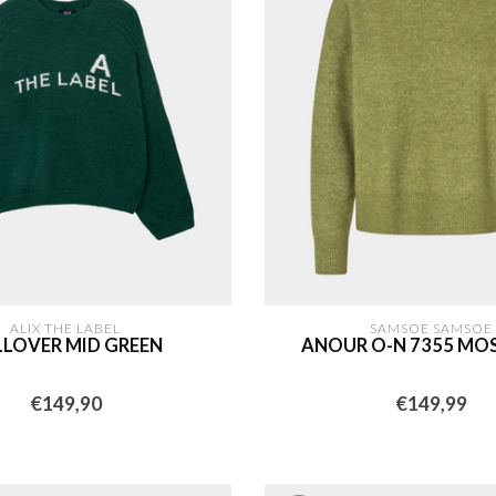
ALIX THE LABEL
SAMSOE SAMSOE
LLOVER MID GREEN
ANOUR O-N 7355 MO
€149,90
€149,99