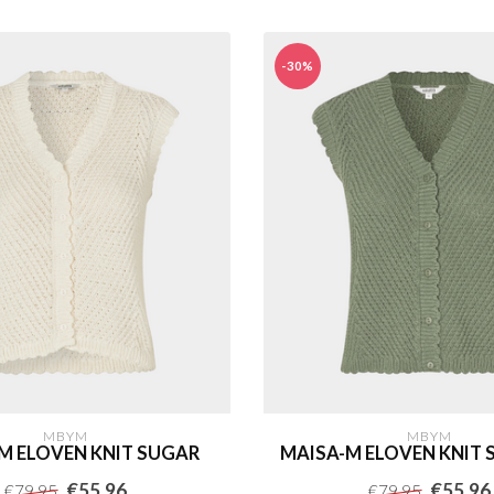
-30%
MBYM
MBYM
M ELOVEN KNIT SUGAR
MAISA-M ELOVEN KNIT 
€55,96
€55,96
€79,95
€79,95