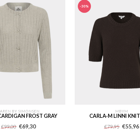
-30%
AREN BY SIMONSEN
MBYM
CARDIGAN FROST GRAY
CARLA-M LINNI KNIT
€69,30
€55,96
€99,00
€79,95