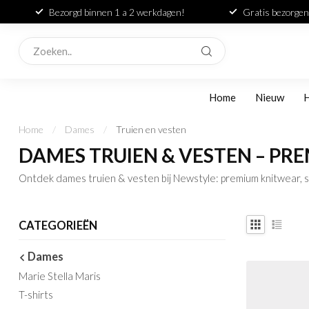
Bezorgd binnen 1 a 2 werkdagen!
Gratis bezorgen
Home
Nieuw
Home
/
Dames
/
Truien en vesten
DAMES TRUIEN & VESTEN – PR
Ontdek dames truien & vesten bij Newstyle: premium knitwear, sw
CATEGORIEËN
Dames
Marie Stella Maris
T-shirts