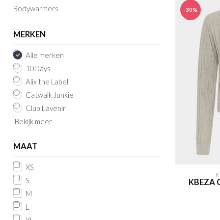
Bodywarmers
-30%
MERKEN
Alle merken
10Days
Alix the Label
Catwalk Junkie
Club L'avenir
Bekijk meer
MAAT
XS
K
S
KBEZA 
M
L