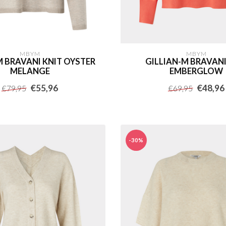
MBYM
MBYM
M BRAVANI KNIT OYSTER
GILLIAN-M BRAVANI
MELANGE
EMBERGLOW
€55,96
€48,96
€79,95
€69,95
-30%