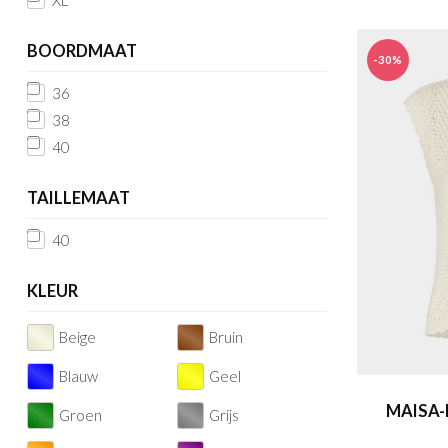
XL
BOORDMAAT
-30%
36
38
40
TAILLEMAAT
40
KLEUR
Beige
Bruin
Blauw
Geel
MAISA-
Groen
Grijs