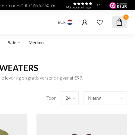
bereikbaar +31 (0) 165 53 50 96
9.5
442
beoordelingen
0
EUR
Sale
Merken
SWEATERS
e levering en gratis verzending vanaf €99.
Toon: