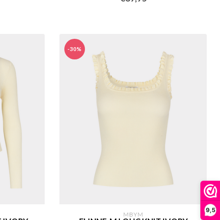
-30%
9,5
MBYM