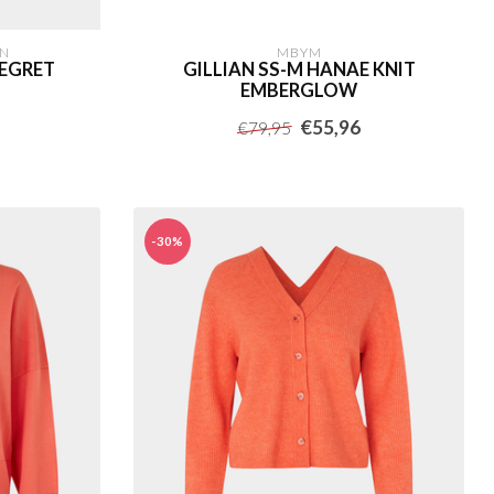
EN
MBYM
 EGRET
GILLIAN SS-M HANAE KNIT
EMBERGLOW
€55,96
€79,95
-30%