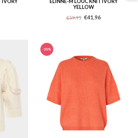
T IVORY
ELINNE-M LOUC KNIT IVORY
YELLOW
€41,96
€59,95
-30%