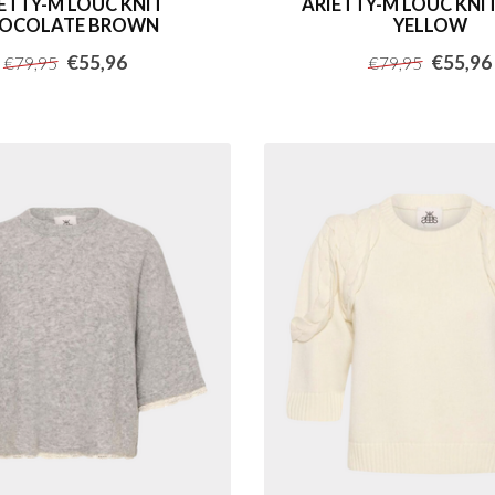
ETTY-M LOUC KNIT
ARIETTY-M LOUC KNI
OCOLATE BROWN
YELLOW
€55,96
€55,96
€79,95
€79,95