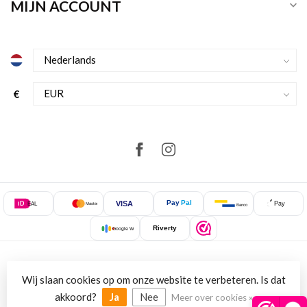
MIJN ACCOUNT
€
Pay
Pal
VISA
iD
Pay
EAL
Mastercard
Bancontact
Riverty
Google Wallet
Wij slaan cookies op om onze website te verbeteren. Is dat
© Copyright 2026 NewStyle.nl
akkoord?
Ja
Nee
Meer over cookies »