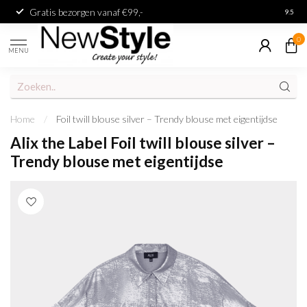
Gratis bezorgen vanaf €99,-
Achter
9.5
0
MENU
Home
/
Foil twill blouse silver – Trendy blouse met eigentijdse
Alix the Label Foil twill blouse silver –
Trendy blouse met eigentijdse