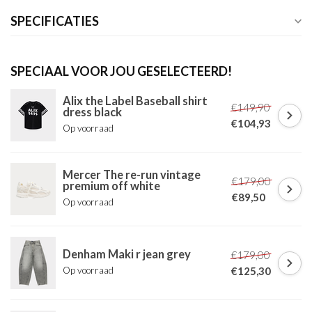
SPECIFICATIES
SPECIAAL VOOR JOU GESELECTEERD!
Alix the Label Baseball shirt
€149,90
dress black
€104,93
Op voorraad
Mercer The re-run vintage
€179,00
premium off white
€89,50
Op voorraad
Denham Maki r jean grey
€179,00
Op voorraad
€125,30