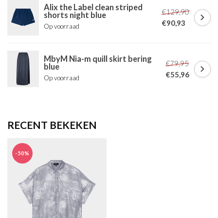
Alix the Label clean striped
€129,90
shorts night blue
€90,93
Op voorraad
MbyM Nia-m quill skirt bering
€79,95
blue
€55,96
Op voorraad
RECENT BEKEKEN
-50%