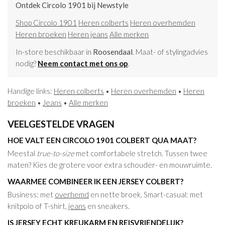
Ontdek Circolo 1901 bij Newstyle
Shop Circolo 1901
Heren colberts
Heren overhemden
Heren broeken
Heren jeans
Alle merken
In-store beschikbaar in
Roosendaal
. Maat- of stylingadvies
nodig?
Neem contact met ons op
.
Handige links:
Heren colberts
•
Heren overhemden
•
Heren
broeken
•
Jeans
•
Alle merken
VEELGESTELDE VRAGEN
HOE VALT EEN CIRCOLO 1901 COLBERT QUA MAAT?
Meestal
true-to-size
met comfortabele stretch. Tussen twee
maten? Kies de grotere voor extra schouder- en mouwruimte.
WAARMEE COMBINEER IK EEN JERSEY COLBERT?
Business: met
overhemd
en nette broek. Smart-casual: met
knitpolo of T-shirt,
jeans
en sneakers.
IS JERSEY ECHT KREUKARM EN REISVRIENDELIJK?