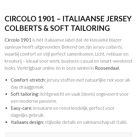
CIRCOLO 1901 – ITALIAANSE JERSEY
COLBERTS & SOFT TAILORING
Circolo 1901
is hét Italiaanse label dat de klassieke blazer
opnieuw heeft uitgevonden. Bekend om zijn
jersey colberts
,
waarbij comfort en stijl perfect samenkomen. Licht, rekbaar en
kreukvrij – ideaal voor werk, business-casual en smart-weekend
looks. Verkrijgbaar online én in onze winkel in
Roosendaal
.
Comfort-stretch:
jersey stoffen met natuurlijke rek voor all-
day draaggemak.
Soft tailoring:
lichtgewicht en vaak (deels) ongevoerd voor
een moderne pasvorm.
Easy-care:
kreukarm en reisvriendelijk, perfect voor
dagelijks gebruik.
Italiaans design:
stijlvolle details en vakmanschap uit Italië.