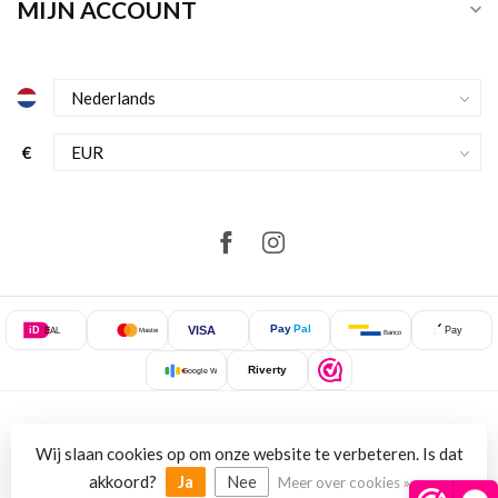
MIJN ACCOUNT
€
Pay
Pal
VISA
iD
Pay
EAL
Mastercard
Bancontact
Riverty
Google Wallet
Wij slaan cookies op om onze website te verbeteren. Is dat
© Copyright 2026 NewStyle.nl
akkoord?
Ja
Nee
Meer over cookies »