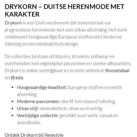
DRYKORN – DUITSE HERENMODE MET
KARAKTER
Drykorn
is een Duits modemerk dat bekendstaat om
progressieve herenmode met een urban uitstraling. Het merk
combineert hoogwaardige Europese stoffen met moderne
tailoring en een minimalistisch design.
De collecties bestaan uit blazers, broeken, knitwear en
overhemden met eigentijdse pasvormen en sterke silhouetten.
Drykorn is online verkrijgbaar en in onze winkels in
Roosendaal
en
Breda
.
Hoogwaardige kwaliteit:
Europese stoffen en nette
afwerking.
Moderne pasvormen:
slim-fit tot relaxed tailoring.
Urban stijl:
minimalistisch, clean en krachtig.
Veelzijdige collectie:
geschikt voor werk, casual en
avondlooks.
Ontdek Drykorn bij Newstyle