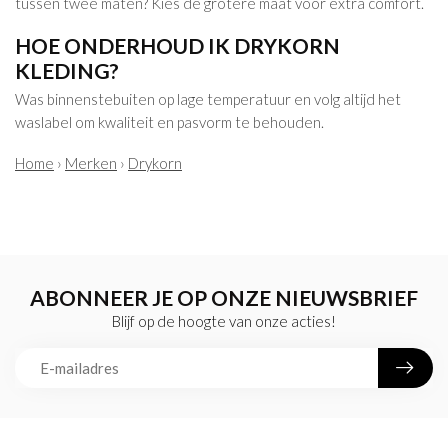
tussen twee maten? Kies de grotere maat voor extra comfort.
HOE ONDERHOUD IK DRYKORN
KLEDING?
Was binnenstebuiten op lage temperatuur en volg altijd het
waslabel om kwaliteit en pasvorm te behouden.
Home
›
Merken
›
Drykorn
ABONNEER JE OP ONZE NIEUWSBRIEF
Blijf op de hoogte van onze acties!