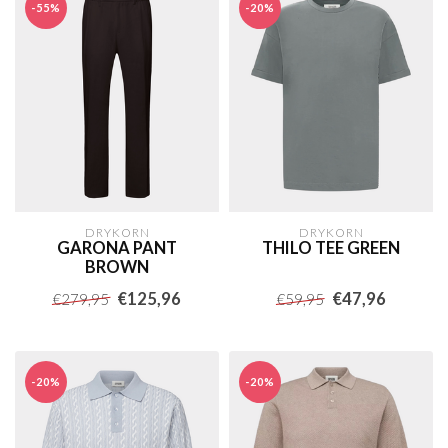
-55%
-20%
DRYKORN
DRYKORN
GARONA PANT
THILO TEE GREEN
BROWN
€125,96
€47,96
€279,95
€59,95
-20%
-20%