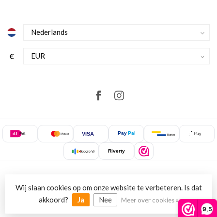
€
Pay
Pal
VISA
iD
Pay
EAL
Mastercard
Bancontact
Riverty
Google Wallet
Wij slaan cookies op om onze website te verbeteren. Is dat
© Copyright 2026 NewStyle.nl
akkoord?
Ja
Nee
Meer over cookies »
9,5