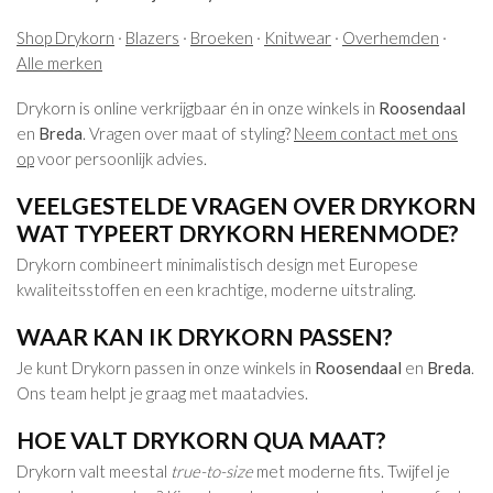
Shop Drykorn
·
Blazers
·
Broeken
·
Knitwear
·
Overhemden
·
Alle merken
Drykorn is online verkrijgbaar én in onze winkels in
Roosendaal
en
Breda
. Vragen over maat of styling?
Neem contact met ons
op
voor persoonlijk advies.
VEELGESTELDE VRAGEN OVER DRYKORN
WAT TYPEERT DRYKORN HERENMODE?
Drykorn combineert minimalistisch design met Europese
kwaliteitsstoffen en een krachtige, moderne uitstraling.
WAAR KAN IK DRYKORN PASSEN?
Je kunt Drykorn passen in onze winkels in
Roosendaal
en
Breda
.
Ons team helpt je graag met maatadvies.
HOE VALT DRYKORN QUA MAAT?
Drykorn valt meestal
true-to-size
met moderne fits. Twijfel je