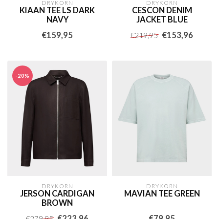
DRYKORN
DRYKORN
KIAAN TEE LS DARK
CESCON DENIM
NAVY
JACKET BLUE
€159,95
€153,96
€219,95
-20%
DRYKORN
DRYKORN
JERSON CARDIGAN
MAVIAN TEE GREEN
BROWN
€223,96
€79,95
€279,95