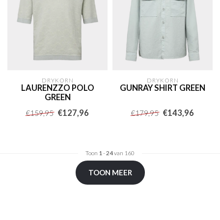
DRYKORN
DRYKORN
LAURENZZO POLO
GUNRAY SHIRT GREEN
GREEN
€127,96
€143,96
€159,95
€179,95
Toon
1
-
24
van 160
TOON MEER