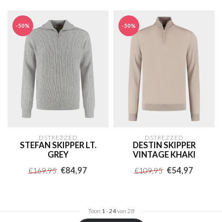
-50%
-50%
DSTREZZED
DSTREZZED
STEFAN SKIPPER LT.
DESTIN SKIPPER
GREY
VINTAGE KHAKI
€84,97
€54,97
€169,95
€109,95
Toon
1
-
24
van 28