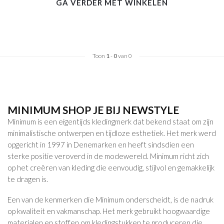
GA VERDER MET WINKELEN
Toon
1
-
0
van 0
MINIMUM SHOP JE BIJ NEWSTYLE
Minimum is een eigentijds kledingmerk dat bekend staat om zijn
minimalistische ontwerpen en tijdloze esthetiek. Het merk werd
opgericht in 1997 in Denemarken en heeft sindsdien een
sterke positie veroverd in de modewereld. Minimum richt zich
op het creëren van kleding die eenvoudig, stijlvol en gemakkelijk
te dragen is.
Een van de kenmerken die Minimum onderscheidt, is de nadruk
op kwaliteit en vakmanschap. Het merk gebruikt hoogwaardige
materialen en stoffen om kledingstukken te produceren die