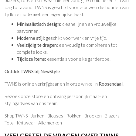
blazers, tops en knitwear die eenvoudig te combineren zijn van
dag tot avond. TWNS is geschikt voor vrouwen die houden van
tijdloze mode met een eigentijdse twist.
Minimalistisch design:
cleane lijnen en vrouwelijke
pasvormen.
Moderne stijl:
geschikt voor werk en vrije tijd.
Veelzijdig te dragen:
eenvoudig te combineren tot
complete looks.
Tijdloze items:
essentials voor elke garderobe.
Ontdek TWNS bij NewStyle
TWNS is online verkrijgbaar en in onze winkel in
Roosendaal
.
Bezoek onze store en ontvang persoonlijk maat- en
stylingadvies van ons team.
Shop TWNS
·
Jurken
·
Blouses
·
Rokken
·
Broeken
·
Blazers
·
Tops
·
Knitwear
·
Alle merken
VEELGESTELDE VRAGEN OVER TWNS