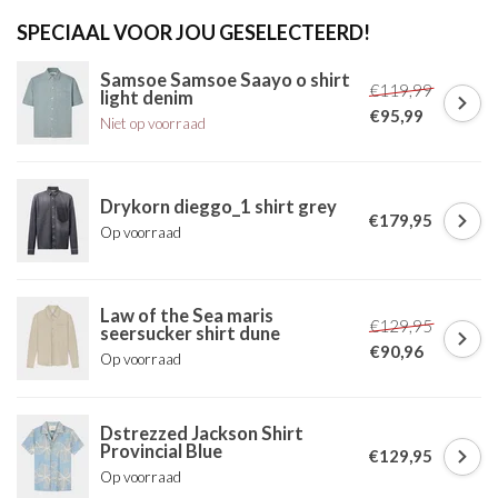
SPECIAAL VOOR JOU GESELECTEERD!
Samsoe Samsoe Saayo o shirt
€119,99
light denim
€95,99
Niet op voorraad
Drykorn dieggo_1 shirt grey
€179,95
Op voorraad
Law of the Sea maris
€129,95
seersucker shirt dune
€90,96
Op voorraad
Dstrezzed Jackson Shirt
Provincial Blue
€129,95
Op voorraad