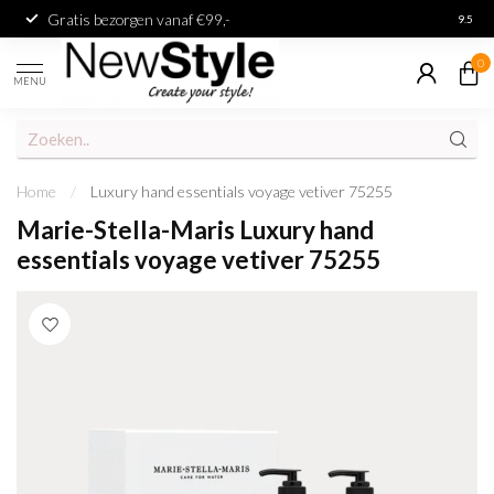
Gratis bezorgen vanaf €99,-
Achter
9.5
0
MENU
Home
/
Luxury hand essentials voyage vetiver 75255
Marie-Stella-Maris Luxury hand
essentials voyage vetiver 75255