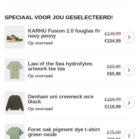
SPECIAAL VOOR JOU GESELECTEERD!
KARHU Fusion 2.0 fouglas fir
€149,99
navy peony
€104,99
Op voorraad
Law of the Sea hydrofytes
€69,95
artwork tee tea
€55,96
Op voorraad
Denham uni crewneck wcs
€169,99
black
€118,99
Op voorraad
Foret oak pigment dye t-shirt
€75,00
green oxide