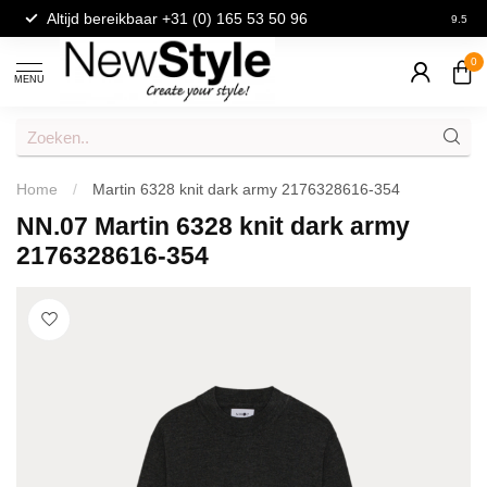
Altijd bereikbaar +31 (0) 165 53 50 96
9.5
0
MENU
Home
/
Martin 6328 knit dark army 2176328616-354
NN.07 Martin 6328 knit dark army
2176328616-354