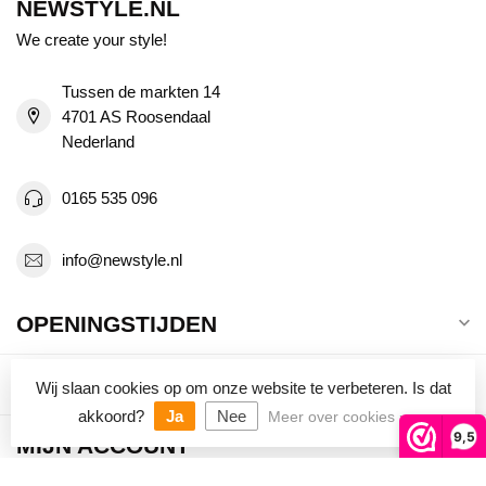
NEWSTYLE.NL
We create your style!
Tussen de markten 14
4701 AS Roosendaal
Nederland
0165 535 096
info@newstyle.nl
OPENINGSTIJDEN
INFORMATIE
Wij slaan cookies op om onze website te verbeteren. Is dat
akkoord?
Ja
Nee
Meer over cookies »
9,5
MIJN ACCOUNT