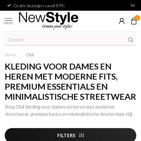
Gratis bezorgen vanaf €99,-
Achter
9.5
0
MENU
Home
/
Olaf
KLEDING VOOR DAMES EN
HEREN MET MODERNE FITS,
PREMIUM ESSENTIALS EN
MINIMALISTISCHE STREETWEAR
Shop Olaf kleding voor dames en heren met moderne
streetwear, premium basics en minimalistische Amsterdam stijl.
FILTERS