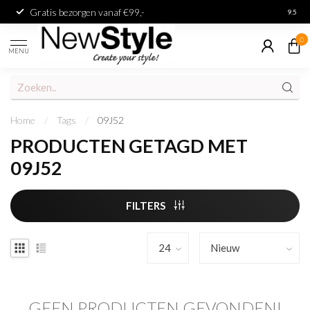
Gratis bezorgen vanaf €99,-
Achter
9.5
0
MENU
Home
/
Tags
/
09J52
PRODUCTEN GETAGD MET
09J52
FILTERS
GEEN PRODUCTEN GEVONDEN!