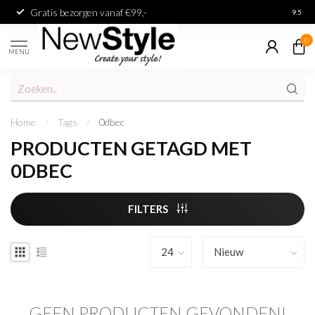
Gratis bezorgen vanaf €99,-
Achter
9.5
0
MENU
Home
/
Tags
/
0dbec
PRODUCTEN GETAGD MET
0DBEC
FILTERS
GEEN PRODUCTEN GEVONDEN!