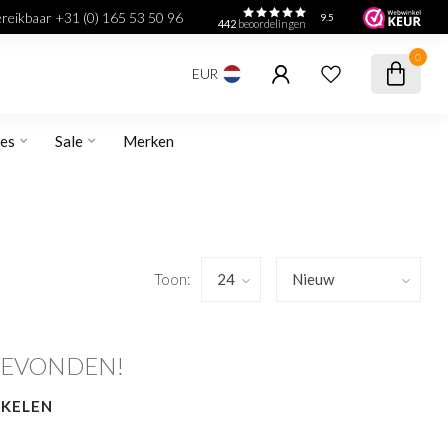
bereikbaar +31 (0) 165 53 50 96
9.5
442
beoordelingen
0
EUR
res
Sale
Merken
Toon:
GEVONDEN!
NKELEN