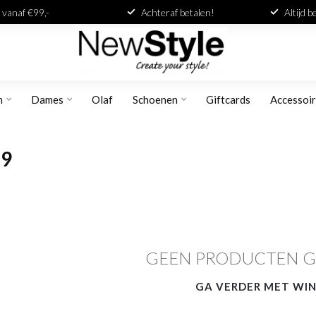
 vanaf €99,-
Achteraf betalen!
Altijd 
n
Dames
Olaf
Schoenen
Giftcards
Accessoi
29
GEEN PRODUCTEN 
GA VERDER MET WI