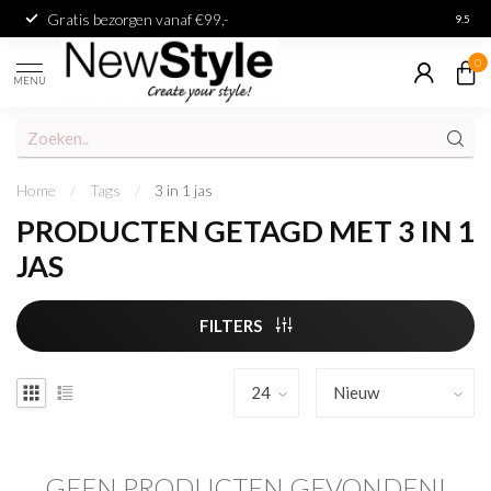
Gratis bezorgen vanaf €99,-
Achter
9.5
0
MENU
Home
/
Tags
/
3 in 1 jas
PRODUCTEN GETAGD MET 3 IN 1
JAS
FILTERS
GEEN PRODUCTEN GEVONDEN!