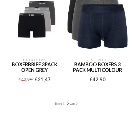
HUGO BOSS
RESTERODS
BOXERBRIEF 3PACK
BAMBOO BOXERS 3
OPEN GREY
PACK MULTICOLOUR
€21,47
€42,90
€42,95
Toon
1
-
2
van 2