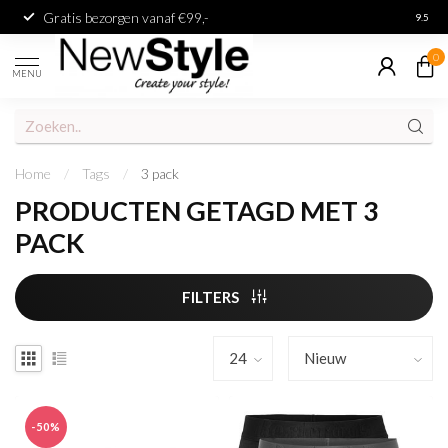
Gratis bezorgen vanaf €99,-
Achter
9.5
0
MENU
Home
/
Tags
/
3 pack
PRODUCTEN GETAGD MET 3
PACK
FILTERS
-50%