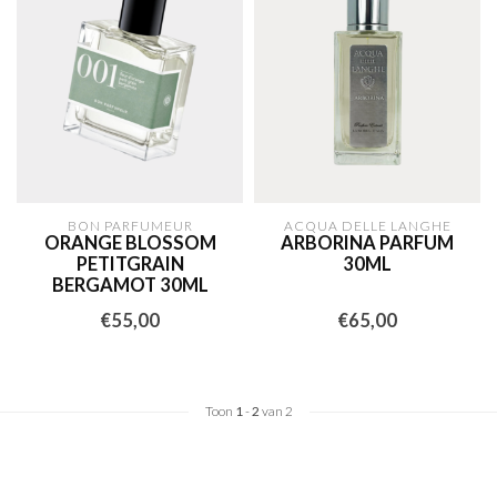
BON PARFUMEUR
ACQUA DELLE LANGHE
ORANGE BLOSSOM
ARBORINA PARFUM
PETITGRAIN
30ML
BERGAMOT 30ML
€55,00
€65,00
Toon
1
-
2
van 2