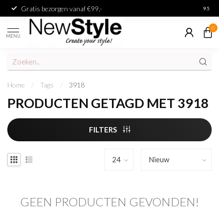
Gratis bezorgen vanaf €99,-
Achter
9.5
0
MENU
Home
/
Tags
/
3918
PRODUCTEN GETAGD MET 3918
FILTERS
GEEN PRODUCTEN GEVONDEN!