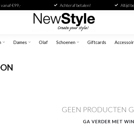
 vanaf €99,-
Achteraf betalen!
Altijd 
n
Dames
Olaf
Schoenen
Giftcards
Accessoi
OON
GEEN PRODUCTEN 
GA VERDER MET WI