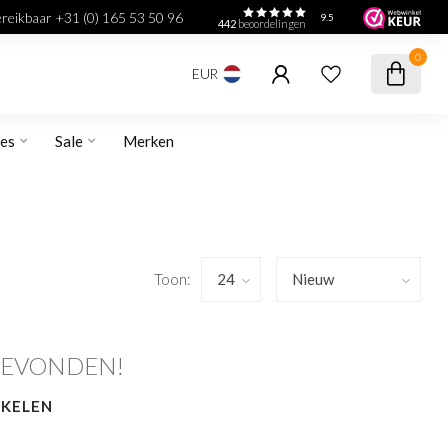
bereikbaar +31 (0) 165 53 50 96
9.5
442
beoordelingen
0
EUR
res
Sale
Merken
Toon:
GEVONDEN!
NKELEN