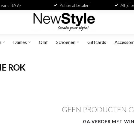
 vanaf €99,-
Achteraf betalen!
Altijd 
n
Dames
Olaf
Schoenen
Giftcards
Accessoi
NE ROK
GEEN PRODUCTEN 
GA VERDER MET WI