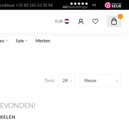
bereikbaar +31 (0) 165 53 50 96
9.5
442
beoordelingen
0
EUR
res
Sale
Merken
Toon:
GEVONDEN!
NKELEN