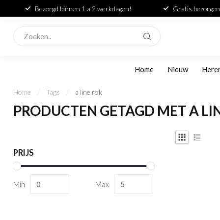
Bezorgd binnen 1 a 2 werkdagen!
Gratis bezorgen
Home
Nieuw
Here
Home
/
Tags
/
a line rok
PRODUCTEN GETAGD MET A LI
PRIJS
Min
Max