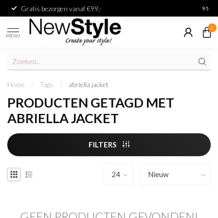
Gratis bezorgen vanaf €99,-
Achter
9.5
0
MENU
Home
/
Tags
/
abriella jacket
PRODUCTEN GETAGD MET
ABRIELLA JACKET
FILTERS
GEEN PRODUCTEN GEVONDEN!