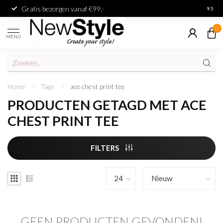
Gratis bezorgen vanaf €99,-
Achter
9.5
0
MENU
Home
/
Tags
/
ace chest print tee
PRODUCTEN GETAGD MET ACE
CHEST PRINT TEE
FILTERS
GEEN PRODUCTEN GEVONDEN!