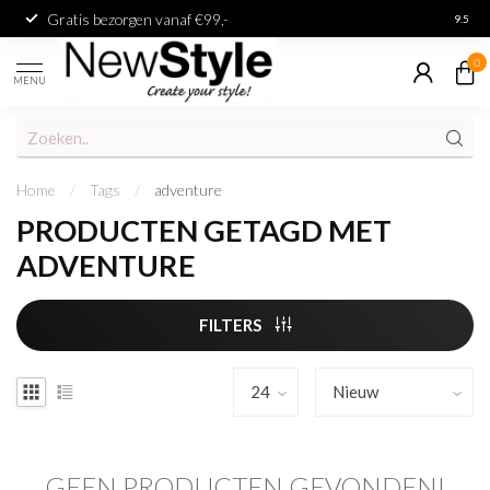
Gratis bezorgen vanaf €99,-
Achter
9.5
0
MENU
Home
/
Tags
/
adventure
PRODUCTEN GETAGD MET
ADVENTURE
FILTERS
GEEN PRODUCTEN GEVONDEN!