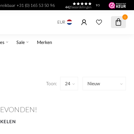
bereikbaar +31 (0) 165 53 50 96
9.5
442
beoordelingen
0
EUR
res
Sale
Merken
Toon:
GEVONDEN!
NKELEN