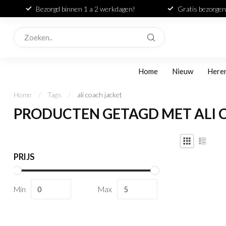
Bezorgd binnen 1 a 2 werkdagen!
Gratis bezorgen
Home
Nieuw
Here
Home
/
Tags
/
ali coach jacket
PRODUCTEN GETAGD MET ALI 
PRIJS
Min
Max