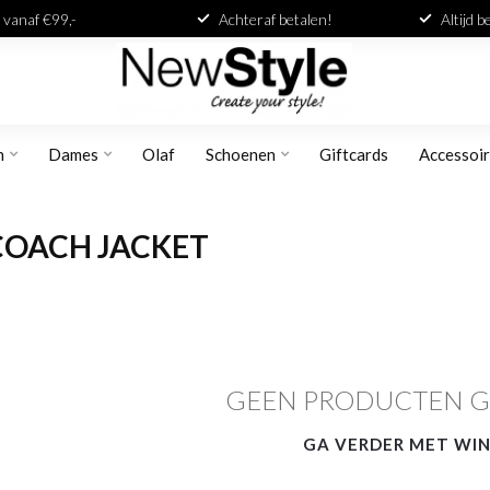
 vanaf €99,-
Achteraf betalen!
Altijd 
n
Dames
Olaf
Schoenen
Giftcards
Accessoi
COACH JACKET
GEEN PRODUCTEN 
GA VERDER MET WI