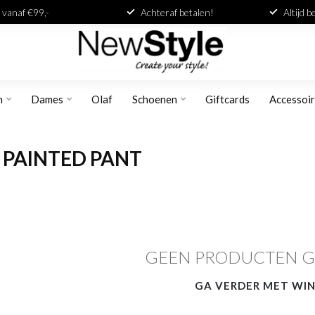
 vanaf €99,-
Achteraf betalen!
Altijd 
n
Dames
Olaf
Schoenen
Giftcards
Accessoi
 PAINTED PANT
GEEN PRODUCTEN 
GA VERDER MET WI