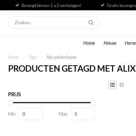
Bezorgd binnen 1 a 2 werkdagen!
Gratis bezorgen
Home
Nieuw
Here
Home
/
Tags
/
Alix painted pant
PRODUCTEN GETAGD MET ALIX
PRIJS
Min
Max