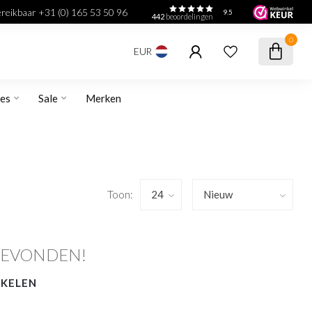
bereikbaar +31 (0) 165 53 50 96
9.5
442
beoordelingen
0
EUR
res
Sale
Merken
Toon:
GEVONDEN!
NKELEN