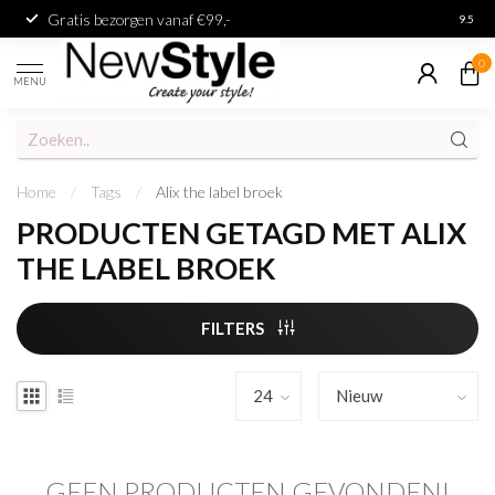
Gratis bezorgen vanaf €99,-
Achter
9.5
0
MENU
Home
/
Tags
/
Alix the label broek
PRODUCTEN GETAGD MET ALIX
THE LABEL BROEK
FILTERS
GEEN PRODUCTEN GEVONDEN!