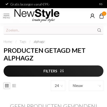
Gratis bezorgen vanaf €99,-
Achter
9.5
0
MENU
Home
/
Tags
/
alphagz
PRODUCTEN GETAGD MET
ALPHAGZ
FILTERS
GEEN PRODUCTEN GEVONDEN!