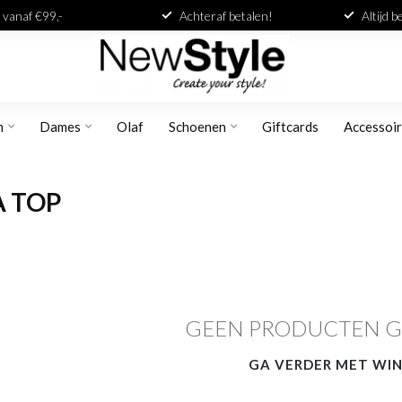
 vanaf €99,-
Achteraf betalen!
Altijd 
n
Dames
Olaf
Schoenen
Giftcards
Accessoi
A TOP
GEEN PRODUCTEN 
GA VERDER MET WI