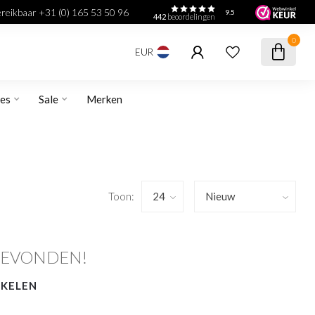
bereikbaar +31 (0) 165 53 50 96
9.5
442
beoordelingen
0
EUR
res
Sale
Merken
Toon:
GEVONDEN!
NKELEN