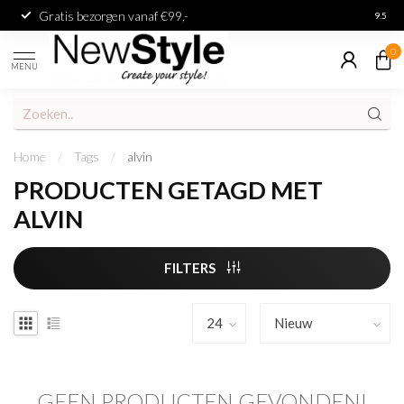
Gratis bezorgen vanaf €99,-
Achter
9.5
0
MENU
Home
/
Tags
/
alvin
PRODUCTEN GETAGD MET
ALVIN
FILTERS
GEEN PRODUCTEN GEVONDEN!