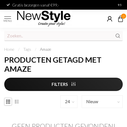
Gratis bezorgen vanaf €99,-
Achter
9.5
0
MENU
Home
/
Tags
/
Amaze
PRODUCTEN GETAGD MET
AMAZE
FILTERS
GEEN PRODUCTEN GEVONDEN!