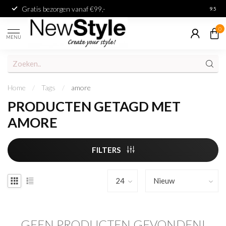
Gratis bezorgen vanaf €99,-
Achter
9.5
0
MENU
Home
/
Tags
/
amore
PRODUCTEN GETAGD MET
AMORE
FILTERS
GEEN PRODUCTEN GEVONDEN!