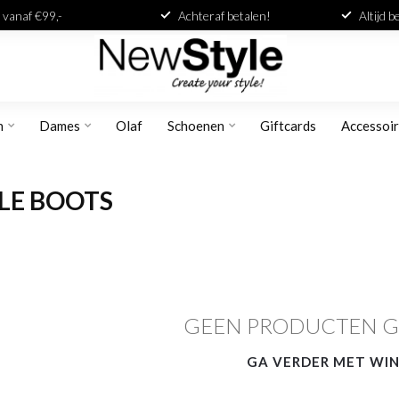
 vanaf €99,-
Achteraf betalen!
Altijd 
n
Dames
Olaf
Schoenen
Giftcards
Accessoi
LE BOOTS
GEEN PRODUCTEN 
GA VERDER MET WI