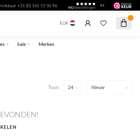
bereikbaar +31 (0) 165 53 50 96
9.5
442
beoordelingen
0
EUR
res
Sale
Merken
Toon:
GEVONDEN!
NKELEN