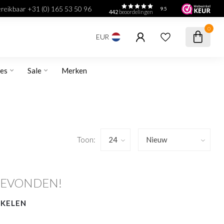
bereikbaar +31 (0) 165 53 50 96
9.5
442
beoordelingen
0
EUR
res
Sale
Merken
Toon:
GEVONDEN!
NKELEN