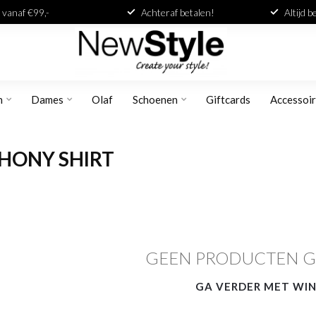
 vanaf €99,-
Achteraf betalen!
Altijd 
n
Dames
Olaf
Schoenen
Giftcards
Accessoi
HONY SHIRT
GEEN PRODUCTEN 
GA VERDER MET WI