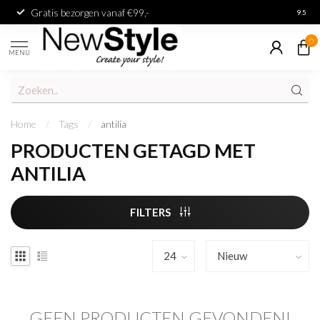
Gratis bezorgen vanaf €99,-
Achter
9.5
0
MENU
Home
/
Tags
/
antilia
PRODUCTEN GETAGD MET
ANTILIA
FILTERS
GEEN PRODUCTEN GEVONDEN!