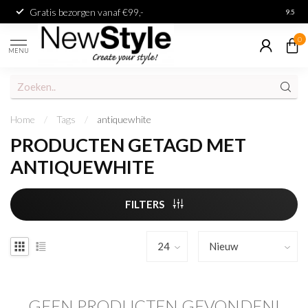
Gratis bezorgen vanaf €99,-
Achter
9.5
0
MENU
Home
/
Tags
/
antiquewhite
PRODUCTEN GETAGD MET
ANTIQUEWHITE
FILTERS
GEEN PRODUCTEN GEVONDEN!