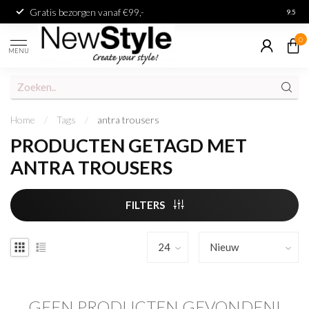
Gratis bezorgen vanaf €99,-
Achter
9.5
0
MENU
Home
/
Tags
/
antra trousers
PRODUCTEN GETAGD MET
ANTRA TROUSERS
FILTERS
GEEN PRODUCTEN GEVONDEN!