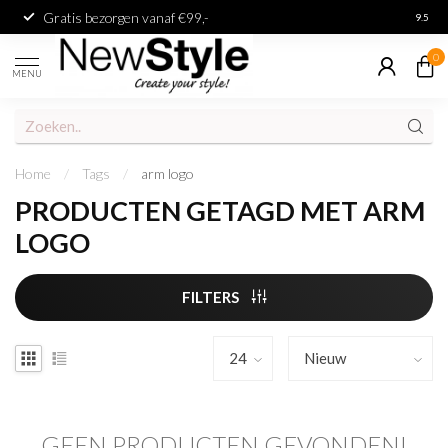
Gratis bezorgen vanaf €99,-
Achter
9.5
0
MENU
Home
/
Tags
/
arm logo
PRODUCTEN GETAGD MET ARM
LOGO
FILTERS
GEEN PRODUCTEN GEVONDEN!