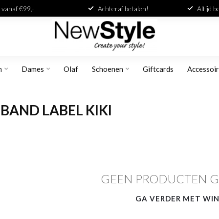
 vanaf €99,-
Achteraf betalen!
Altijd 
n
Dames
Olaf
Schoenen
Giftcards
Accessoi
AND LABEL KIKI
GEEN PRODUCTEN 
GA VERDER MET WI