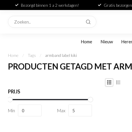
Bezorgd binnen 1 a 2 werkdagen!
Gratis bezorgen
Home
Nieuw
Here
Home
/
Tags
/
armband label kiki
PRODUCTEN GETAGD MET ARMB
PRIJS
Min
Max