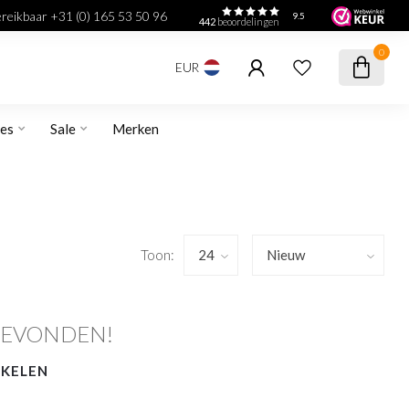
bereikbaar +31 (0) 165 53 50 96
9.5
442
beoordelingen
0
EUR
res
Sale
Merken
Toon:
GEVONDEN!
NKELEN