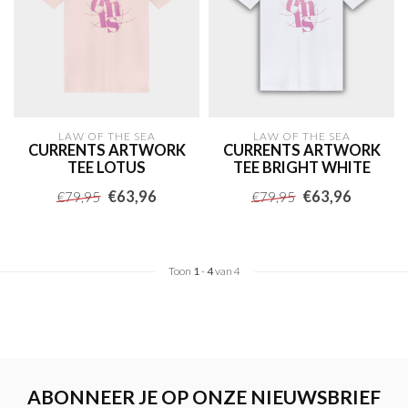
LAW OF THE SEA
LAW OF THE SEA
CURRENTS ARTWORK
CURRENTS ARTWORK
TEE LOTUS
TEE BRIGHT WHITE
€63,96
€63,96
€79,95
€79,95
Toon
1
-
4
van 4
ABONNEER JE OP ONZE NIEUWSBRIEF