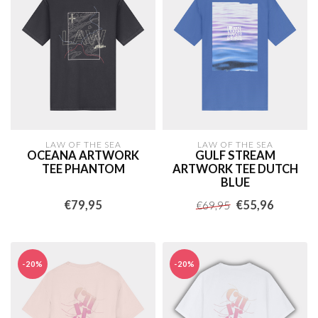
LAW OF THE SEA
LAW OF THE SEA
OCEANA ARTWORK
GULF STREAM
TEE PHANTOM
ARTWORK TEE DUTCH
BLUE
€79,95
€55,96
€69,95
-20%
-20%