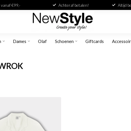
 vanaf €99,-
Achteraf betalen!
Altijd 
n
Dames
Olaf
Schoenen
Giftcards
Accessoi
TWROK