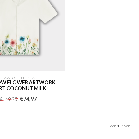
LAW OF THE SEA
W FLOWER ARTWORK
RT COCONUT MILK
€74,97
€149,95
Toon
1
-
1
van 1