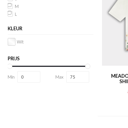
M
L
KLEUR
Wit
PRIJS
MEADO
Min
Max
SHI