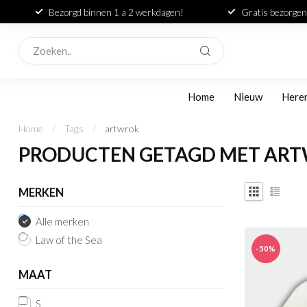
Bezorgd binnen 1 a 2 werkdagen!
Gratis bezorgen
Home
Nieuw
Here
Home
/
Tags
/
artwrok
PRODUCTEN GETAGD MET AR
MERKEN
Alle merken
Law of the Sea
-50%
MAAT
S