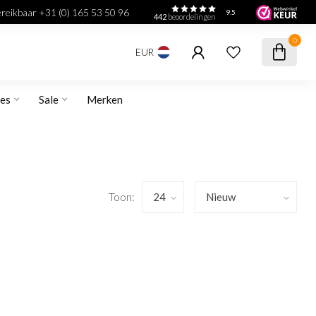
bereikbaar +31 (0) 165 53 50 96
9.5
442
beoordelingen
0
EUR
res
Sale
Merken
Toon: